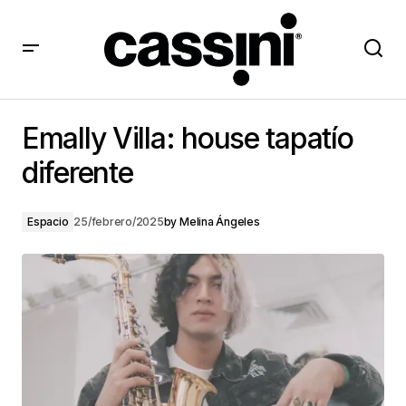
Emally Villa: house tapatío diferente
Emally Villa: house tapatío
diferente
Espacio
25/febrero/2025
by
Melina Ángeles