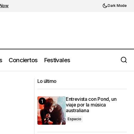
 Now
Dark Mode
s
Conciertos
Festivales
Entrevista a Say Ocean: "Estar roto es
 completamente
más normal que tener las piezas
Lo último
completas"
Entrevista con Pond, un
viaje por la música
australiana
Espacio