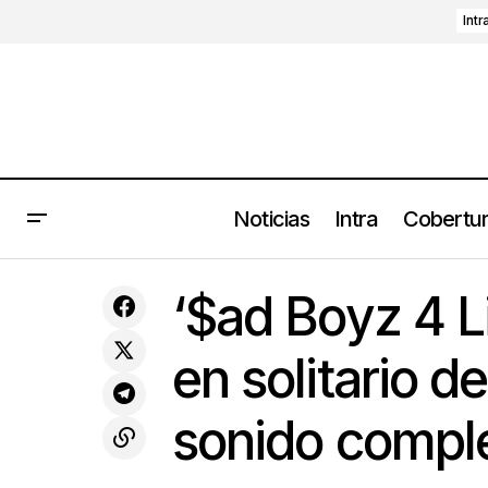
Intr
Noticias
Intra
Cobertu
Porter anuncia show streaming
‘$ad Boyz
celebrando el aniversario de
Reseñas
‘$ad Boyz 4 Li
distinto
'Moctezuma'
en solitario d
sonido comple