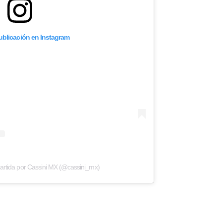
publicación en Instagram
artida por Cassini MX (@cassini_mx)