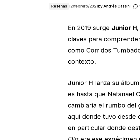
Reseñas
12/febrero/2021
by
Andrés Cassini
En 2019 surge
Junior H
,
claves para comprender
como Corridos Tumbado
contexto.
Junior H lanza su álbu
es hasta que Natanael Ca
cambiaría el rumbo del
aquí donde tuvo desde d
en particular donde des
Ella
era ese espécimen r