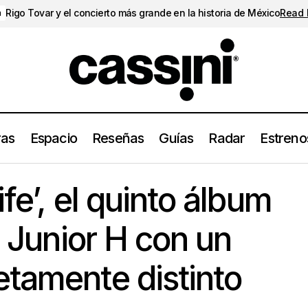
Rigo Tovar y el concierto más grande en la historia de México
Read
a
ras
Espacio
Reseñas
Guías
Radar
Estreno
 4 Life’, el quinto álbum en solitario de Junior H con un sonido
fe’, el quinto álbum
e Junior H con un
tamente distinto