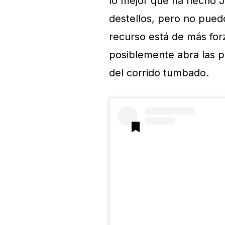
lo mejor que ha hecho J
destellos, pero no pued
recurso está de más for
posiblemente abra las 
del corrido tumbado.