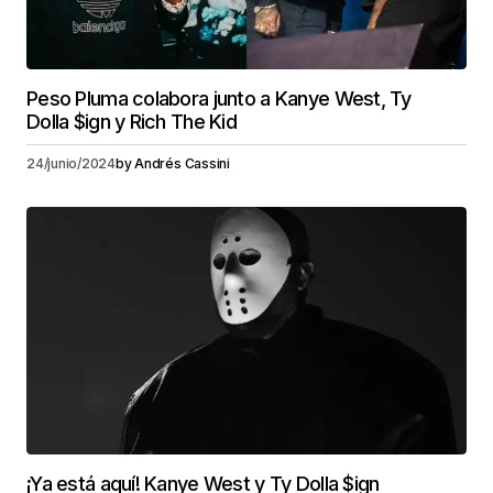
Peso Pluma colabora junto a Kanye West, Ty
Dolla $ign y Rich The Kid
24/junio/2024
by
Andrés Cassini
¡Ya está aquí! Kanye West y Ty Dolla $ign