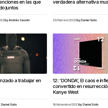
anciones en las que
verdadera alternativa mus
do juntos
022
by
Andrés Cassini
23/febrero/2022
by
Daniel Solis
nzado a trabajar en
12: ‘DONDA’, El caos e infi
convertido en resurrecció
Kanye West
y
Daniel Solis
16/diciembre/2021
by
Daniel Solis