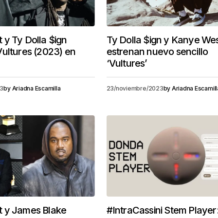
y Ty Dolla $ign
Ty Dolla $ign y Kanye We
ultures (2023) en
estrenan nuevo sencillo
‘Vultures’
23
by
Ariadna Escamilla
23/noviembre/2023
by
Ariadna Escamill
 y James Blake
#IntraCassini Stem Player