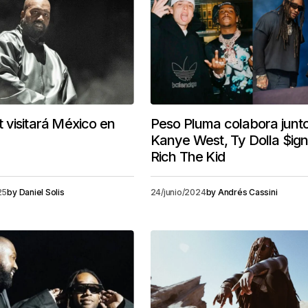
visitará México en
Peso Pluma colabora junt
Kanye West, Ty Dolla $ign
Rich The Kid
25
by
Daniel Solis
24/junio/2024
by
Andrés Cassini