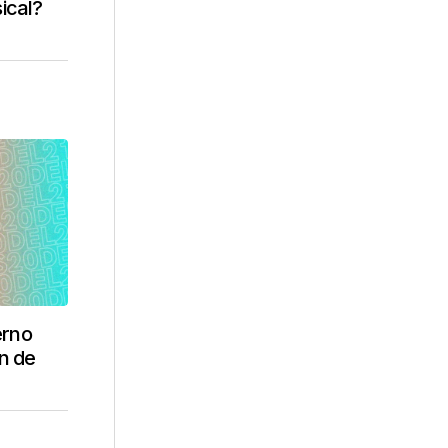
ical?
erno
n de