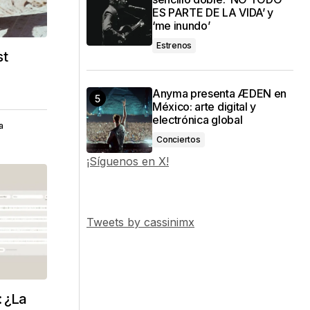
ES PARTE DE LA VIDA’ y
‘me inundo’
Estrenos
st
Anyma presenta ÆDEN en
México: arte digital y
electrónica global
a
Conciertos
¡Síguenos en X!
Tweets by cassinimx
: ¿La