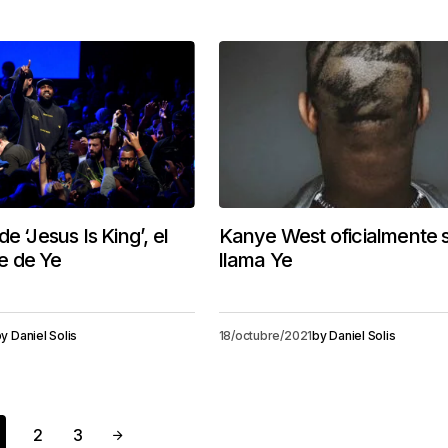
e ‘Jesus Is King’, el
Kanye West oficialmente 
fe de Ye
llama Ye
by
Daniel Solis
18/octubre/2021
by
Daniel Solis
2
3