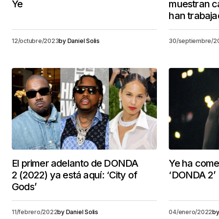
Ye
muestran c
han trabaja
12/octubre/2023
by
Daniel Solis
30/septiembre/2
El primer adelanto de DONDA
Ye ha come
2 (2022) ya está aquí: ‘City of
‘DONDA 2’
Gods’
11/febrero/2022
by
Daniel Solis
04/enero/2022
b