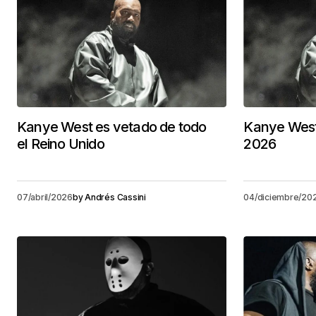
Kanye West es vetado de todo
Kanye West 
el Reino Unido
2026
07/abril/2026
by
Andrés Cassini
04/diciembre/20