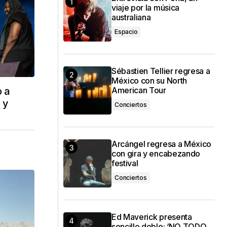
viaje por la música
australiana
Espacio
Sébastien Tellier regresa a
México con su North
o a
American Tour
 y
Conciertos
Arcángel regresa a México
con gira y encabezando
festival
Conciertos
Ed Maverick presenta
sencillo doble: ‘NO TODO