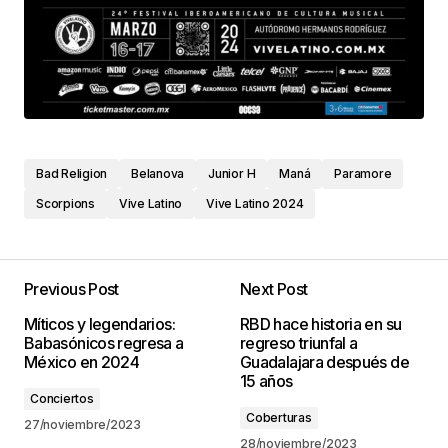
Bad Religion
Belanova
Junior H
Maná
Paramore
Scorpions
Vive Latino
Vive Latino 2024
Previous Post
Next Post
Míticos y legendarios:
RBD hace historia en su
Babasónicos regresa a
regreso triunfal a
México en 2024
Guadalajara después de
15 años
Conciertos
Coberturas
27/noviembre/2023
28/noviembre/2023