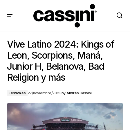
Vive Latino 2024: Kings of Leon, Scorpions, Maná,
Junior H, Belanova, Bad Religion y más
Vive Latino 2024: Kings of
Leon, Scorpions, Maná,
Junior H, Belanova, Bad
Religion y más
Festivales
27/noviembre/2023
by
Andrés Cassini