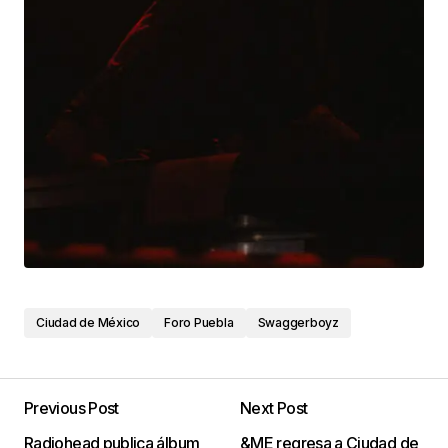
Ciudad de México
Foro Puebla
Swaggerboyz
Previous Post
Next Post
Radiohead publica álbum
&ME regresa a Ciudad de