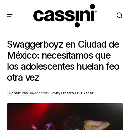
Swaggerboyz en Ciudad de México: necesitamos que
los adolescentes huelan feo otra vez
Swaggerboyz en Ciudad de
México: necesitamos que
los adolescentes huelan feo
otra vez
Coberturas
14/agosto/2025
by
Ernesto Cruz Yañez