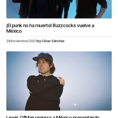
¡El punk no ha muerto! Buzzcocks vuelve a
México
28/noviembre/2023
by
César Sánchez
Lewis OfMan regresa a México presentando