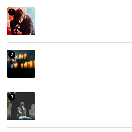
Make every little thing much better with the
Amazingness program.
Van Collision Repair Shop
21/enero/2023 at 16:51
Amazing is a life changing tool that will assist you
be more efficient as well as get better results.
chevy express van repair
21/enero/2023 at 21:11
Amazing is a exclusive formula for aiding you
achieve extra and also feel much better regarding
your life.
Rocky Marichalar
30/enero/2023 at 00:33