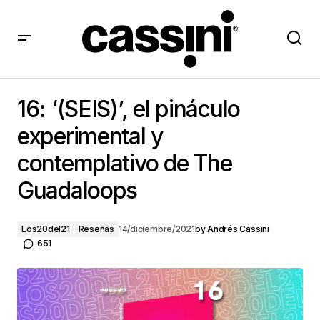
16: ‘(SEIS)’, el pináculo experimental y contemplativo
de The Guadaloops
16: ‘(SEIS)’, el pináculo
experimental y
contemplativo de The
Guadaloops
Los20del21
Reseñas
14/diciembre/2021
by
Andrés Cassini
651