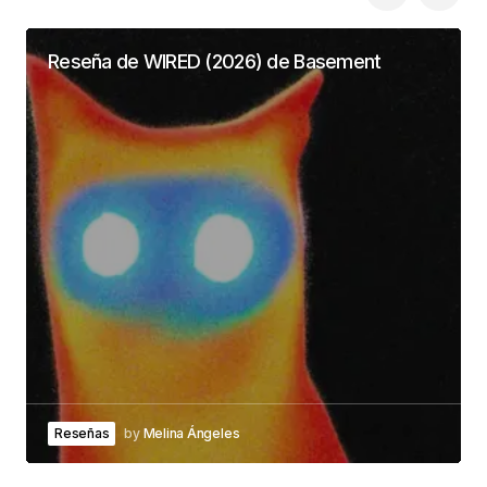
possibilities.
Leland Ceglinski
Reseña de WIRED (2026) de Basement
30/enero/2023 at 06:51
Sensational is the perfect efficiency device to
help you obtain more done in less time!
Porter Mellady
30/enero/2023 at 20:19
See your dreams come to life with amazingness!
Get to experience genuinely amazing
improvements.
conversion van bathroom
06/febrero/2023 at 22:12
Reseñas
by
Melina Ángeles