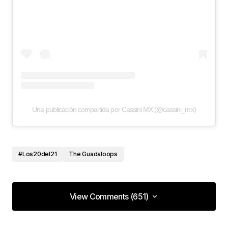
Una publicación compartida por Cassini MX (@cassini_mx)
#Los20del21
The Guadaloops
View Comments (651)
View Comments (651)