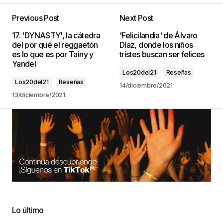
Incredible is the one stop remedy for a extra
productive and healthy and balanced life.
Previous Post
Next Post
Van Body Shop Nearby
17. 'DYNASTY', la cátedra
'Felicilandia' de Álvaro
19/enero/2023 at 00:01
del por qué el reggaetón
Díaz, donde los niños
es lo que es por Tainy y
tristes buscan ser felices
Yandel
Los20del21
Reseñas
Being amazing is less complicated than you
Los20del21
Reseñas
14/diciembre/2021
believe!
13/diciembre/2021
RV Service Shop In California
19/enero/2023 at 01:15
Incredible is an all-in-one efficiency remedy that
makes it easy to get more done.
Motorhome Body Shop Nearby
21/enero/2023 at 05:46
Lo último