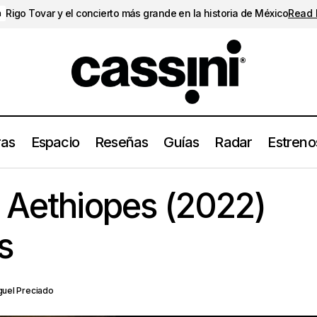
Rigo Tovar y el concierto más grande en la historia de México
Read
a
ras
Espacio
Reseñas
Guías
Radar
Estreno
14. Reseña de Aethiopes (2022) de Billy Woo
os20del22
Reseñas
 Aethiopes (2022)
s
guel Preciado