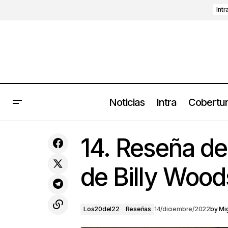
Intr
Noticias
Intra
Cobertu
Tame Impala regresa a México en
L
14. Reseña de
2023
de Billy Wood
Los20del22
Reseñas
14/diciembre/2022
by
Mi