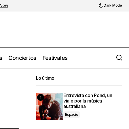
 Now
Dark Mode
s
Conciertos
Festivales
13. Reseña de Marchita (2022) de
ds
Lo último
Silvana Estrada
Entrevista con Pond, un
viaje por la música
australiana
Espacio