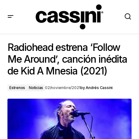
Radiohead estrena ‘Follow Me Around’, canción
inédita de Kid A Mnesia (2021)
Radiohead estrena ‘Follow
Me Around’, canción inédita
de Kid A Mnesia (2021)
Estrenos
Noticias
02/noviembre/2021
by
Andrés Cassini