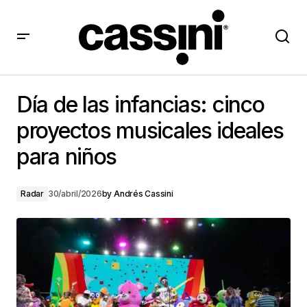
Día de las infancias: cinco proyectos musicales
ideales para niños
Día de las infancias: cinco
proyectos musicales ideales
para niños
Radar
30/abril/2026
by
Andrés Cassini