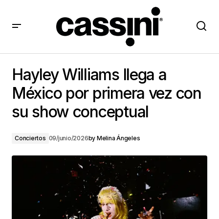
Hayley Williams llega a México por primera vez con su
show conceptual
Hayley Williams llega a
México por primera vez con
su show conceptual
Conciertos
09/junio/2026
by
Melina Ángeles