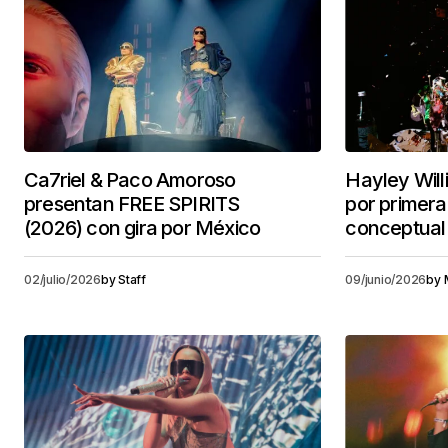
Ca7riel & Paco Amoroso
Hayley Will
presentan FREE SPIRITS
por primer
(2026) con gira por México
conceptual
02/julio/2026
by
Staff
09/junio/2026
by