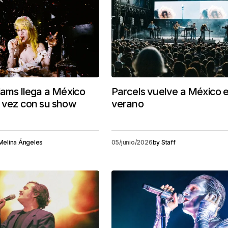
iams llega a México
Parcels vuelve a México 
a vez con su show
verano
Melina Ángeles
05/junio/2026
by
Staff