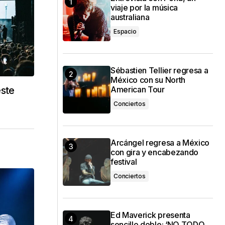
viaje por la música
australiana
Espacio
Sébastien Tellier regresa a
México con su North
este
American Tour
Conciertos
Arcángel regresa a México
con gira y encabezando
festival
Conciertos
Ed Maverick presenta
sencillo doble: ‘NO TODO