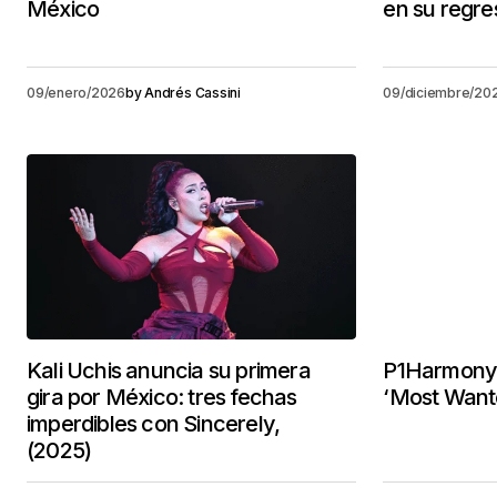
México
en su regr
09/enero/2026
by
Andrés Cassini
09/diciembre/20
Kali Uchis anuncia su primera
P1Harmony t
gira por México: tres fechas
‘Most Want
imperdibles con Sincerely,
(2025)