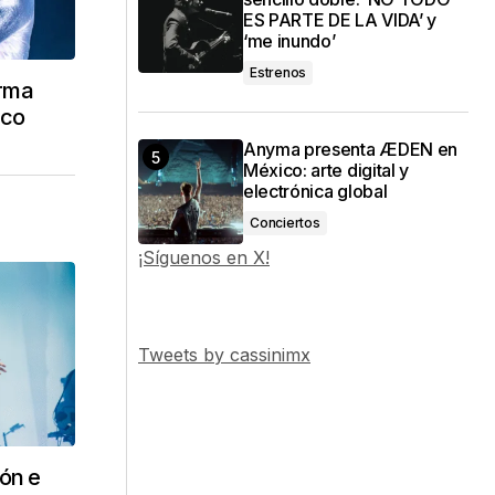
ES PARTE DE LA VIDA’ y
‘me inundo’
Estrenos
rma
ico
Anyma presenta ÆDEN en
México: arte digital y
electrónica global
Conciertos
¡Síguenos en X!
Tweets by cassinimx
ón e