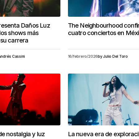
resenta Daños Luz
The Neighbourhood confi
 los shows más
cuatro conciertos en Méx
su carrera
ndrés Cassini
16/febrero/2026
by
Julio Del Toro
e nostalgia y luz
La nueva era de exploraci