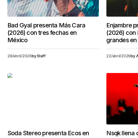
Bad Gyal presenta Más Cara
Enjambre p
(2026) con tres fechas en
(2026) con
México
grandes en 
28/abril/2026
by
Staff
22/abril/2026
by
A
Soda Stereo presenta Ecos en
Nsqk llena d