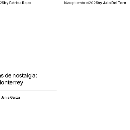
025
by
Patricia Rojas
14/septiembre/2025
by
Julio Del Toro
 de nostalgia:
onterrey
Jania Garza