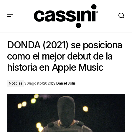
DONDA (2021) se posiciona como el mejor debut de la
historia en Apple Music
DONDA (2021) se posiciona
como el mejor debut de la
historia en Apple Music
Noticias
30/agosto/2021
by
Daniel Solis