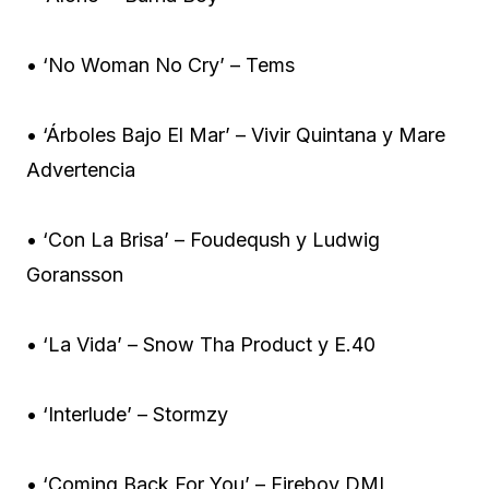
• ‘No Woman No Cry’ – Tems
• ‘Árboles Bajo El Mar’ – Vivir Quintana y Mare
Advertencia
• ‘Con La Brisa’ – Foudeqush y Ludwig
Goransson
• ‘La Vida’ – Snow Tha Product y E.40
• ‘Interlude’ – Stormzy
• ‘Coming Back For You’ – Fireboy DML