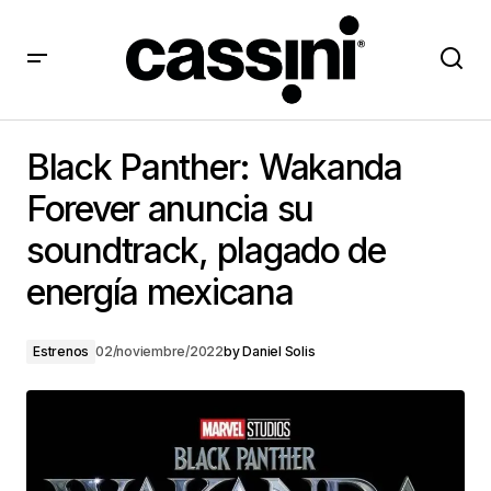
Black Panther: Wakanda Forever anuncia su
soundtrack, plagado de energía mexicana
Black Panther: Wakanda
Forever anuncia su
soundtrack, plagado de
energía mexicana
Estrenos
02/noviembre/2022
by
Daniel Solis