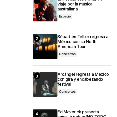
viaje por la música
australiana
Espacio
Sébastien Tellier regresa a
México con su North
American Tour
Conciertos
Arcángel regresa a México
con gira y encabezando
festival
Conciertos
Ed Maverick presenta
sencillo doble: ‘NO TODO