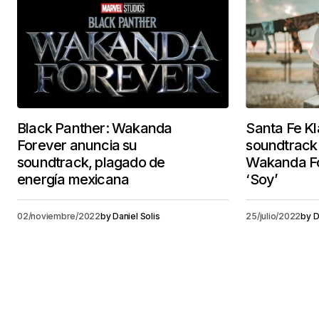
Black Panther: Wakanda
Santa Fe Kl
Forever anuncia su
soundtrack 
soundtrack, plagado de
Wakanda Fo
energía mexicana
‘Soy’
02/noviembre/2022
by
Daniel Solis
25/julio/2022
by
D