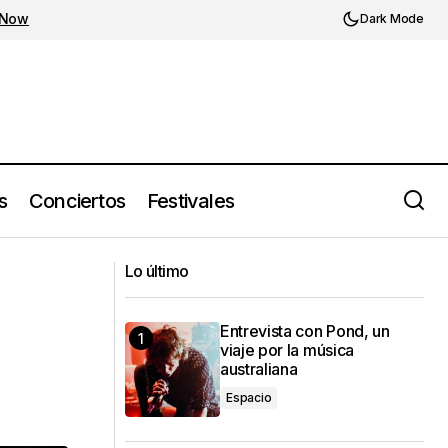
 Now
Dark Mode
s
Conciertos
Festivales
Black Panther: Wakanda Forever
 estrellas
anuncia su soundtrack, plagado de
Lo último
energía mexicana
Entrevista con Pond, un
viaje por la música
australiana
Espacio