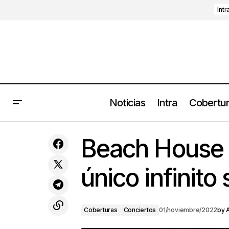
Intr
Noticias
Intra
Cobertu
Ceremonia 2023: Travis Scott, Rosalía,
Moderat, M.I.A., Jamie xx,
Cobertura
Beach House 
L'impératrice y más
único infinito 
Coberturas
Conciertos
01/noviembre/2022
by