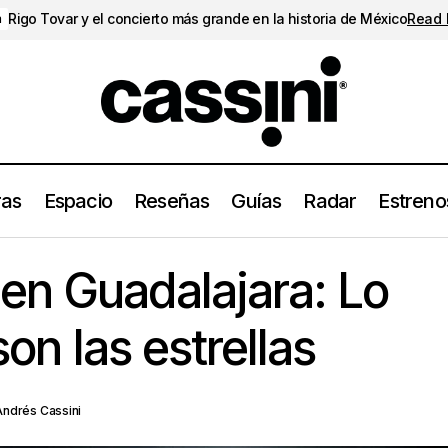
Rigo Tovar y el concierto más grande en la historia de México
Read
a
ras
Espacio
Reseñas
Guías
Radar
Estreno
Beach House en Guadalajara: Lo único infinito son las
s
Conciertos
en Guadalajara: Lo
son las estrellas
Andrés Cassini