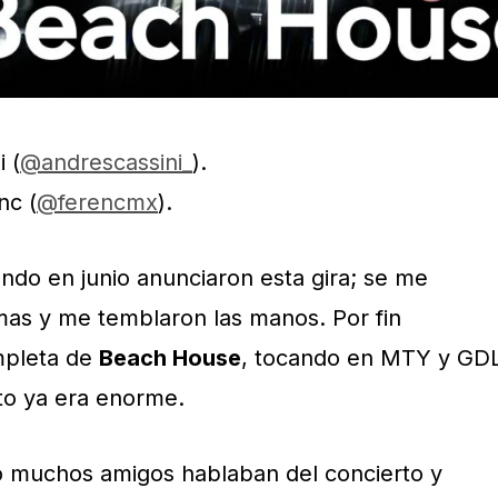
 (
@andrescassini_
).
nc (
@ferencmx
).
do en junio anunciaron esta gira; se me
imas y me temblaron las manos. Por fin
mpleta de
Beach House
, tocando en MTY y GD
o ya era enorme.
muchos amigos hablaban del concierto y