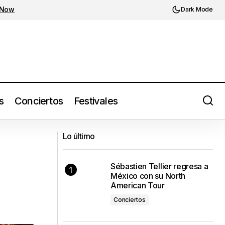
 Now
Dark Mode
s
Conciertos
Festivales
A$AP Rocky estrena 'Helicopter',
Lo último
adelanto de Don't Be Dumb (2026)
Sébastien Tellier regresa a
México con su North
American Tour
Conciertos