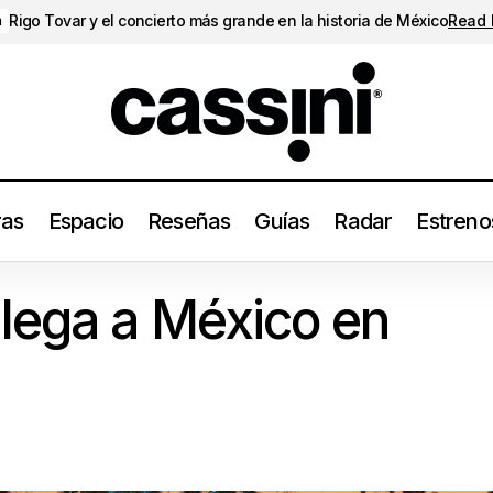
Rigo Tovar y el concierto más grande en la historia de México
Read
a
ras
Espacio
Reseñas
Guías
Radar
Estreno
Warped Tour llega a México en 2026
Festivales
lega a México en