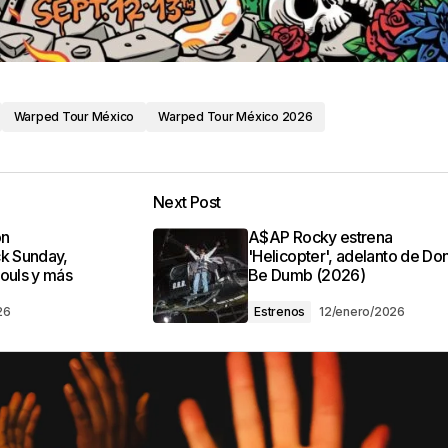
Warped Tour México
Warped Tour México 2026
Next Post
ón
A$AP Rocky estrena
ck Sunday,
'Helicopter', adelanto de Don
ouls y más
Be Dumb (2026)
26
Estrenos
12/enero/2026