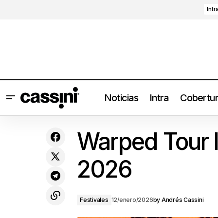
Intr
Noticias
Intra
Cobertu
Día Libre 2026: División Minúscula,
Taking Back Sunday, Drain, The
Warped Tour l
Bouncing Souls y más
2026
Festivales
12/enero/2026
by
Andrés Cassini