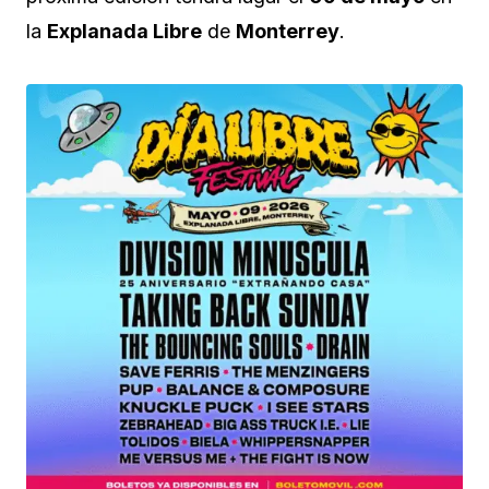
la
Explanada Libre
de
Monterrey
.