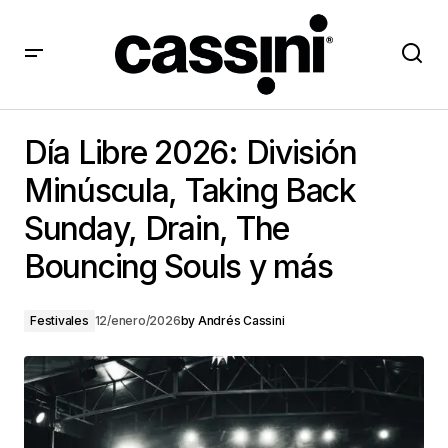
Día Libre 2026: División Minúscula, Taking Back
Sunday, Drain, The Bouncing Souls y más
Día Libre 2026: División
Minúscula, Taking Back
Sunday, Drain, The
Bouncing Souls y más
Festivales
12/enero/2026
by
Andrés Cassini