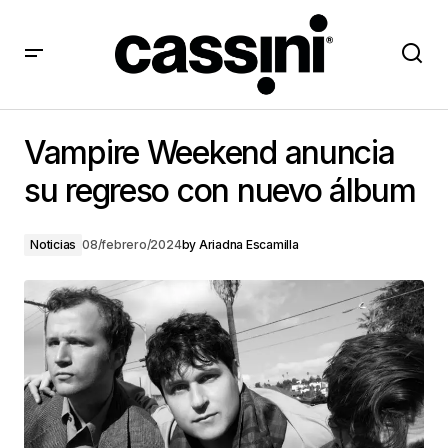
Vampire Weekend anuncia su regreso con nuevo
álbum
Vampire Weekend anuncia
su regreso con nuevo álbum
Noticias
08/febrero/2024
by
Ariadna Escamilla