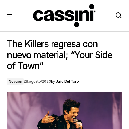
The Killers regresa con nuevo material; “Your Side of
Town”
The Killers regresa con
nuevo material; “Your Side
of Town”
Noticias
28/agosto/2023
by
Julio Del Toro