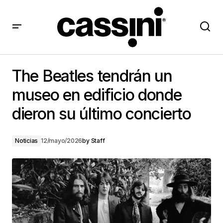
The Beatles tendrán un museo en edificio donde
dieron su último concierto
The Beatles tendrán un
museo en edificio donde
dieron su último concierto
Noticias
12/mayo/2026
by
Staff