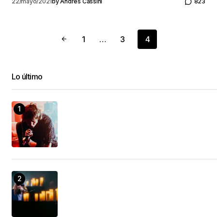
22/mayo/2021
by
Andrés Cassini
823
1
…
3
4
Lo último