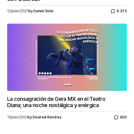
12/julio/2021
by
Daniel Solis
6.373
La consagración de Gera MX en el Teatro
Diana; una noche nostálgica y enérgica
11/julio/2021
by
Desireé Ramírez
920