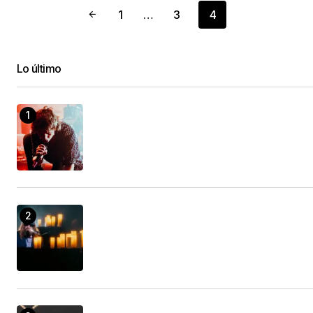
1
…
3
4
Lo último