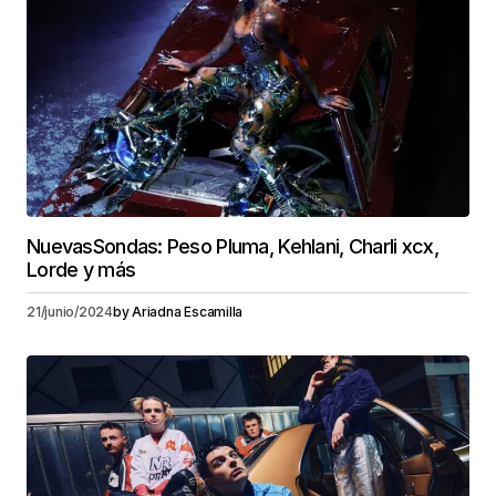
NuevasSondas: Peso Pluma, Kehlani, Charli xcx,
Lorde y más
21/junio/2024
by
Ariadna Escamilla