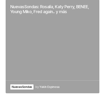
NuevasSondas: Rosalía, Katy Perry, BENEE,
Young Miko, Fred again.. y más
NuevasSondas
by
Yakín Espinosa