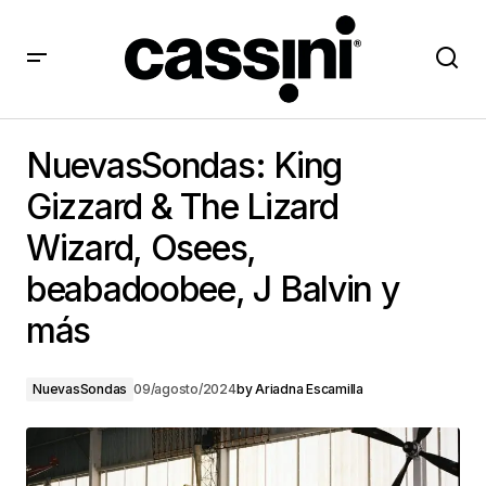
NuevasSondas: King Gizzard & The Lizard Wizard,
Osees, beabadoobee, J Balvin y más
NuevasSondas: King
Gizzard & The Lizard
Wizard, Osees,
beabadoobee, J Balvin y
más
NuevasSondas
09/agosto/2024
by
Ariadna Escamilla