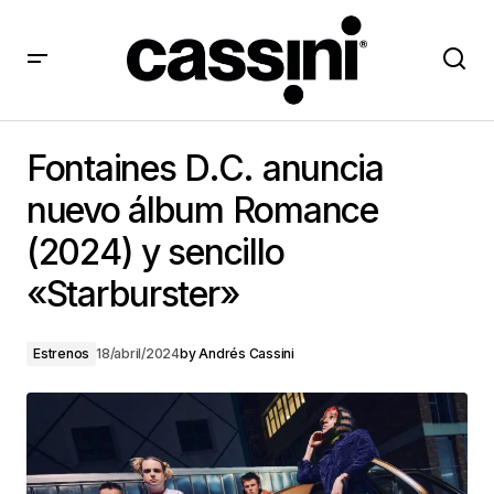
Fontaines D.C. anuncia nuevo álbum Romance (2024)
y sencillo «Starburster»
Fontaines D.C. anuncia
nuevo álbum Romance
(2024) y sencillo
«Starburster»
Estrenos
18/abril/2024
by
Andrés Cassini