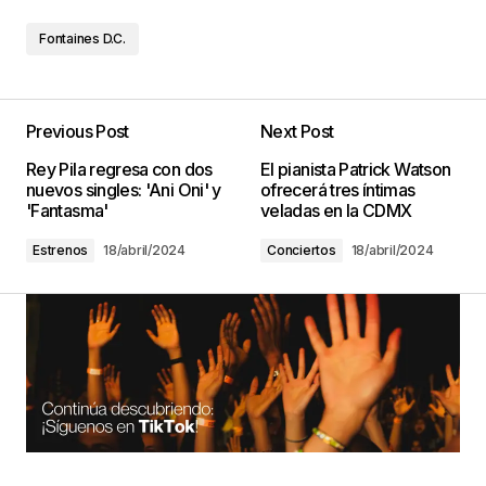
Fontaines D.C.
Previous Post
Next Post
Rey Pila regresa con dos
El pianista Patrick Watson
nuevos singles: 'Ani Oni' y
ofrecerá tres íntimas
'Fantasma'
veladas en la CDMX
Estrenos
18/abril/2024
Conciertos
18/abril/2024