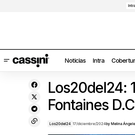
Intr
Noticias
Intra
Cobertu
Justice presentará HYPERDRAMA
Los20del24: 
(2024) en la Ciudad de México
Fontaines D.C
Los20del24
17/diciembre/2024
by
Melina Ángel