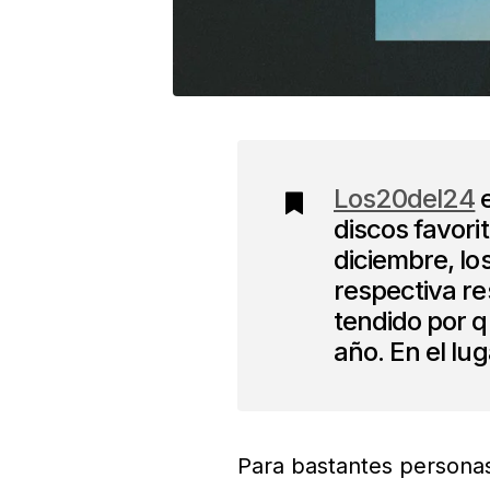
Los20del24
e
discos favori
diciembre, lo
respectiva r
tendido por q
año. En el lug
Para bastantes persona