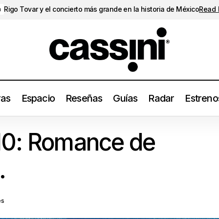
Rigo Tovar y el concierto más grande en la historia de México
Read
a
ras
Espacio
Reseñas
Guías
Radar
Estreno
Los20del24: 10: Romance de Fontaines D.C.
Los20del24
10: Romance de
.
es