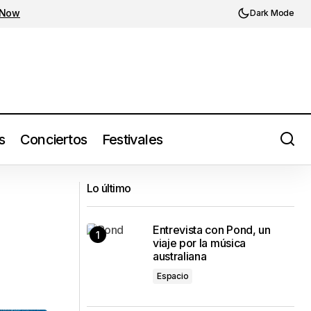
 Now
Dark Mode
s
Conciertos
Festivales
Los20del24: 09: BAÑO MARÍA de
Lo último
CA7RIEL & Paco Amoroso
Entrevista con Pond, un
viaje por la música
australiana
Espacio