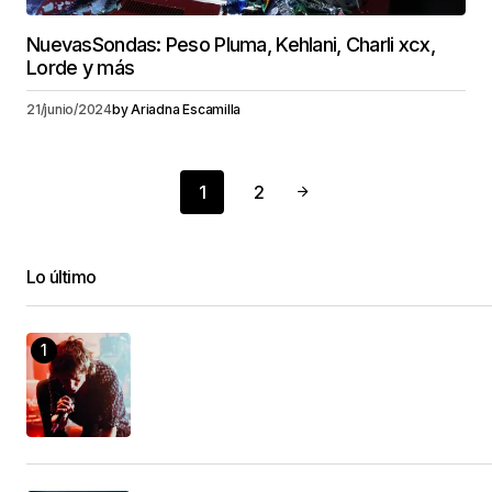
NuevasSondas: Peso Pluma, Kehlani, Charli xcx,
Lorde y más
21/junio/2024
by
Ariadna Escamilla
1
2
Lo último