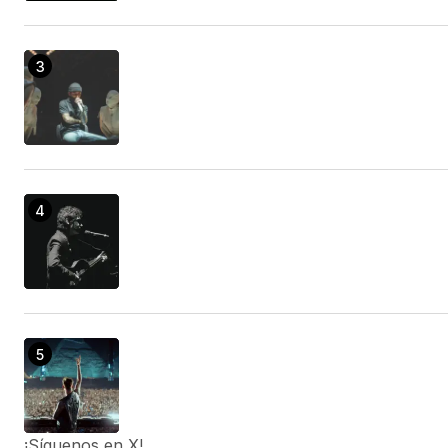
¡Síguenos en X!