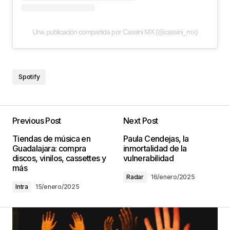
Una publicación compartida por Cassini MX (@cassini_mx)
Spotify
Previous Post
Next Post
Tiendas de música en
Paula Cendejas, la
Guadalajara: compra
inmortalidad de la
discos, vinilos, cassettes y
vulnerabilidad
más
Radar
16/enero/2025
Intra
15/enero/2025