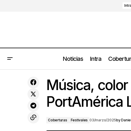
Intr
Noticias
Intra
Cobertu
La banda peruana Mono Letárgico
musicaliza sus latidos en “Habla
Co
Música, color
Corazón”, su nueva canción
PortAmérica 
Coberturas
Festivales
03/marzo/2025
by
Daniel