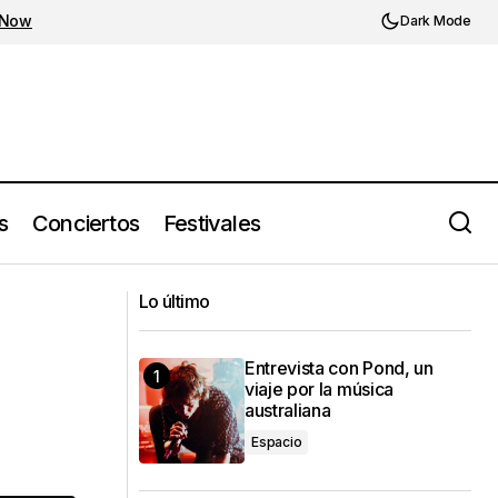
 Now
Dark Mode
s
Conciertos
Festivales
Wayne Escoffery y el alma pura del
2025
Lo último
jazz en Guadalajara
Entrevista con Pond, un
viaje por la música
australiana
Espacio