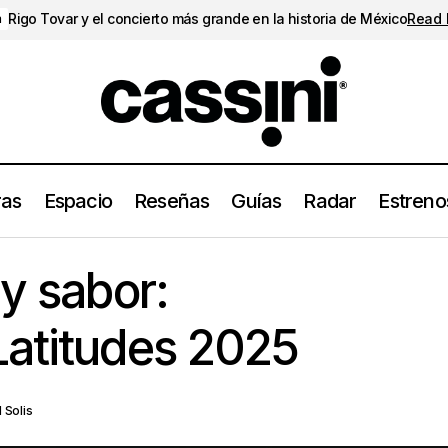
Rigo Tovar y el concierto más grande en la historia de México
Read
a
ras
Espacio
Reseñas
Guías
Radar
Estreno
Música, color y sabor: PortAmérica Latitudes 
berturas
Festivales
 y sabor:
Latitudes 2025
 Solis