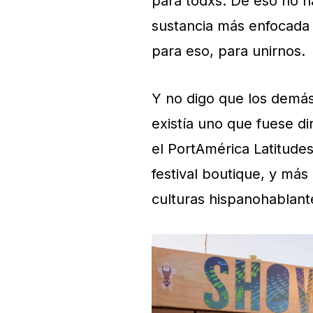
para todxs. De eso no ha
sustancia más enfocada e
para eso, para unirnos.
Y no digo que los demás
existía uno que fuese d
el PortAmérica Latitudes
festival boutique, y más
culturas hispanohablant