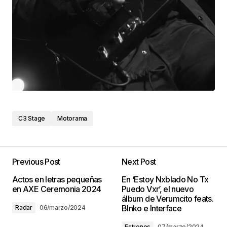
C3 Stage
Motorama
Previous Post
Next Post
Actos en letras pequeñas
En ‘Estoy Nxblado No Tx
en AXE Ceremonia 2024
Puedo Vxr’, el nuevo
álbum de Verumcito feats.
Blnko e Interface
Radar
06/marzo/2024
Estrenos
07/marzo/2024