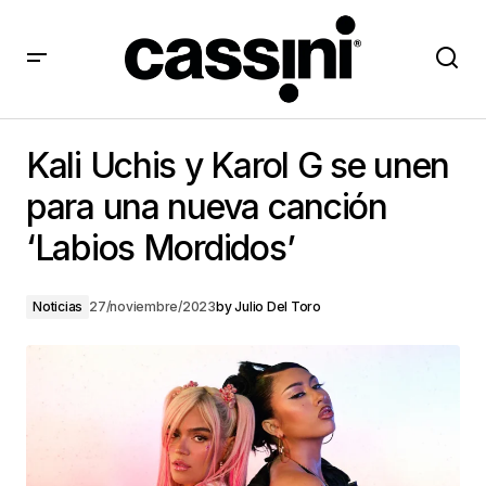
Kali Uchis y Karol G se unen para una nueva canción
‘Labios Mordidos’
Kali Uchis y Karol G se unen
para una nueva canción
‘Labios Mordidos’
Noticias
27/noviembre/2023
by
Julio Del Toro