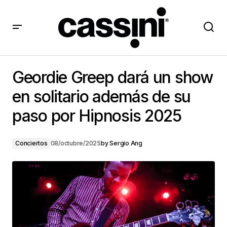
Geordie Greep dará un show en solitario además de
su paso por Hipnosis 2025
Geordie Greep dará un show
en solitario además de su
paso por Hipnosis 2025
Conciertos
08/octubre/2025
by
Sergio Ang