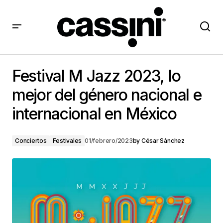
Festival M Jazz 2023, lo mejor del género nacional e
internacional en México
Festival M Jazz 2023, lo
mejor del género nacional e
internacional en México
Conciertos
Festivales
01/febrero/2023
by
César Sánchez