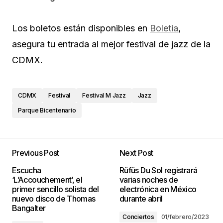
Los boletos están disponibles en
Boletia
,
asegura tu entrada al mejor festival de jazz de la
CDMX.
CDMX
Festival
Festival M Jazz
Jazz
Parque Bicentenario
Previous Post
Next Post
Escucha
Rüfüs Du Sol registrará
‘L’Accouchement’, el
varias noches de
primer sencillo solista del
electrónica en México
nuevo disco de Thomas
durante abril
Bangalter
Conciertos
01/febrero/2023