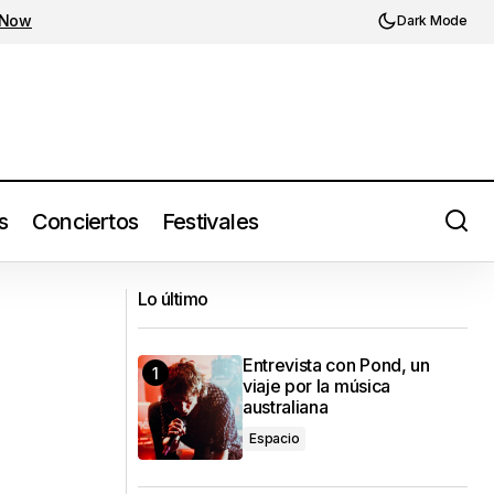
 Now
Dark Mode
s
Conciertos
Festivales
Bad Bunny comparte video tributo a
Lo último
Puerto Rico
Entrevista con Pond, un
viaje por la música
australiana
Espacio