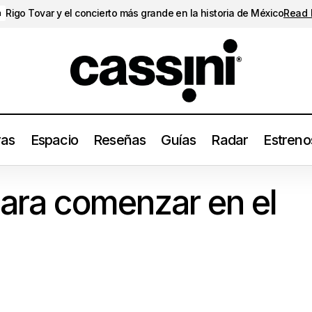
Rigo Tovar y el concierto más grande en la historia de México
Read
a
ras
Espacio
Reseñas
Guías
Radar
Estreno
Siete discos para comenzar en el Jazz
Guías
para comenzar en el