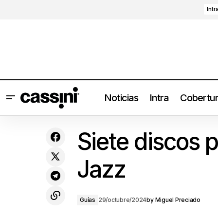
Intr
Noticias
Intra
Cobertu
Maná anuncia nuevos shows en CDMX,
Siete discos 
GDL y MTY
Jazz
Guías
29/octubre/2024
by
Miguel Preciado