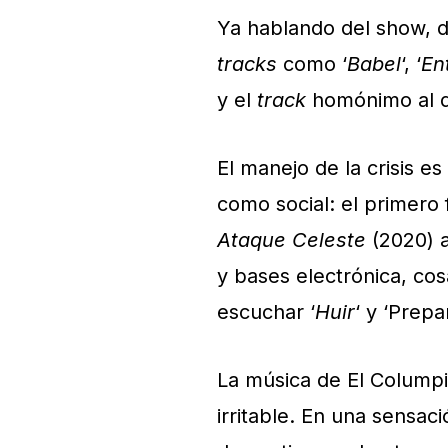
Ya hablando del show, d
tracks
como ‘
Babel
‘, ‘
En
y el
track
homónimo al d
El manejo de la crisis e
como social: el primero
Ataque Celeste
(2020) 
y bases electrónica, cos
escuchar ‘
Huir
‘ y ‘Prep
La música de El Columpi
irritable. En una sensac