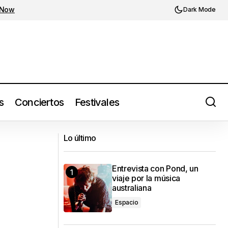
 Now
Dark Mode
s
Conciertos
Festivales
aversión
Love of Lesbian estrena su disco
Lo último
Ejército de Salvación (2024)
Entrevista con Pond, un
viaje por la música
australiana
Espacio