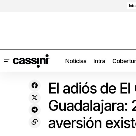
Intr
Noticias
Intra
Cobertu
El adi
Charli XCX estrena nuevo single junto a
Coberturas
El adiós de E
Kesha: Escucha 'Spring breakers'
existen
Guadalajara: 
aversión exist