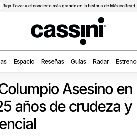
Rigo Tovar y el concierto más grande en la historia de México
Read
a
ras
Espacio
Reseñas
Guías
Radar
Estreno
ós de El Columpio Asesino en Guadalajara: 25 años de crudeza y 
l Columpio Asesino en
cial
25 años de crudeza y
encial