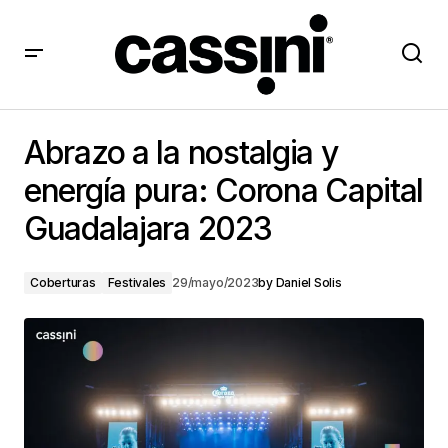
Abrazo a la nostalgia y energía pura: Corona Capital
Guadalajara 2023
Abrazo a la nostalgia y
energía pura: Corona Capital
Guadalajara 2023
Coberturas
Festivales
29/mayo/2023
by
Daniel Solis