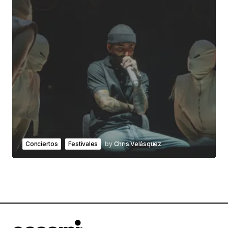
Conciertos
Festivales
by
Chris Velásquez