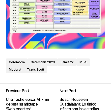
Ceremonia
Ceremonia 2023
Jamie xx
M.I.A.
Moderat
Travis Scott
Previous Post
Next Post
Una noche épica: Milkmn
Beach House en
debuta su mixtape
Guadalajara: Lo único
“Adolecentes”
infinito son las estrellas