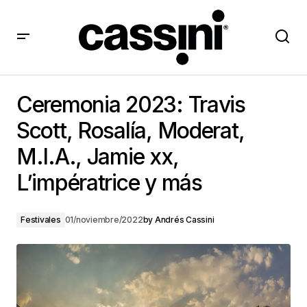
Ceremonia 2023: Travis Scott, Rosalía, Moderat,
M.I.A., Jamie xx, L’impératrice y más
Ceremonia 2023: Travis
Scott, Rosalía, Moderat,
M.I.A., Jamie xx,
L’impératrice y más
Festivales
01/noviembre/2022
by
Andrés Cassini