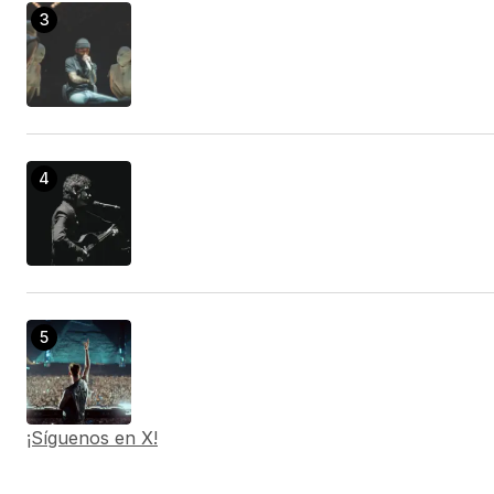
Heya, thank you so much due to this publish. my
personal spouse and i located that by simply
possibility, nevertheless it certainly wound up
getting just what the spouse so i needed. i’ll
return later as a way to find out a lot more.
Appreciate it.
Sfero Döküm
29/enero/2023 at 13:20
instagram hacklink hizmeti satın al ve hesabını
yükselt.
hacklin servisi instagram
03/febrero/2023 at 05:03
¡Síguenos en X!
I wish to point out my admiration for your kind-