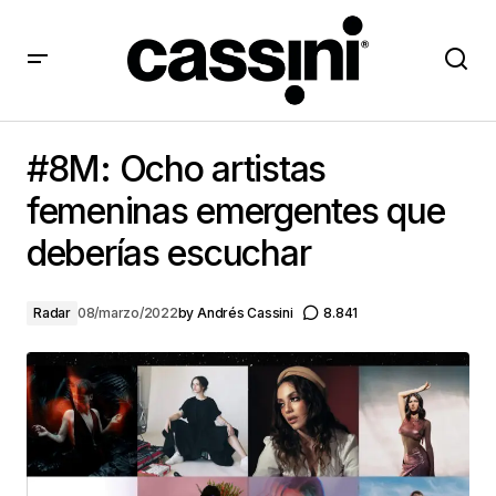
#8M: Ocho artistas femeninas emergentes que
deberías escuchar
#8M: Ocho artistas
femeninas emergentes que
deberías escuchar
Radar
08/marzo/2022
by
Andrés Cassini
8.841