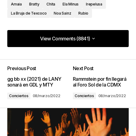
Amaia
Bratty
Chita
Ela Minus
Irepelusa
La Bruja de Texcoco
Noa Sainz
Rubio
View Comments (8841)
View Comments (8841)
https://celebritycovernews.com/lifestyle/golfer-
michelle-wie-west-slams-rudy-giuliani-for-lewd-
Previous Post
Next Post
comments-about-her-putting-stance/
gg bb xx (2021) de LANY
Rammstein por fin llegará
sonará en GDL y MTY
al Foro Sol de la CDMX
Unlanda
23/enero/2023 at 19:56
Conciertos
08/marzo/2022
Conciertos
08/marzo/2022
What i do not realize is actually how you are not
actually much more well-liked than you might be
now. You are very intelligent. You realize therefore
considerably relating to this subject, made me