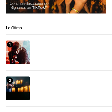
personally consider it from numerous varied
angles. Its like men and women aren’t fascinated
unless it is one thing to accomplish with Lady
gaga! Your own stuffs excellent. Always maintain
Lo último
it up!
Sfero Döküm
24/enero/2023 at 16:05
My colleague shared your article with me and I
found it very useful after reading it. Great article,
it helped me a lot. I also hope to make a beautiful
website like your blog, hope you can give me
some advice, my website:
gate io location
gate io location
29/enero/2023 at 04:23