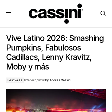
Vive Latino 2026: Smashing Pumpkins, Fabulosos
Cadillacs, Lenny Kravitz, Moby y más
Vive Latino 2026: Smashing
Pumpkins, Fabulosos
Cadillacs, Lenny Kravitz,
Moby y más
Festivales
12/enero/2026
by
Andrés Cassini