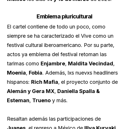
Emblema pluricultural
El cartel contiene de todo un poco, como
siempre se ha caracterizado el Vive como un
festival cultural iberoamericano. Por su parte,
actos ya emblema del festival retoman las
tarimas como
Enjambre
,
Maldita Vecindad
,
Moenia
,
Fobia
. Además, lxs nuevxs headliners
hispanos:
Rich Mafia
, el proyecto conjunto de
Alemán y Gera MX
,
Daniella Spalla &
Esteman
,
Trueno
y más.
Resaltan además las participaciones de
Juanes
, el regreso a México de
Illya Kuryaki