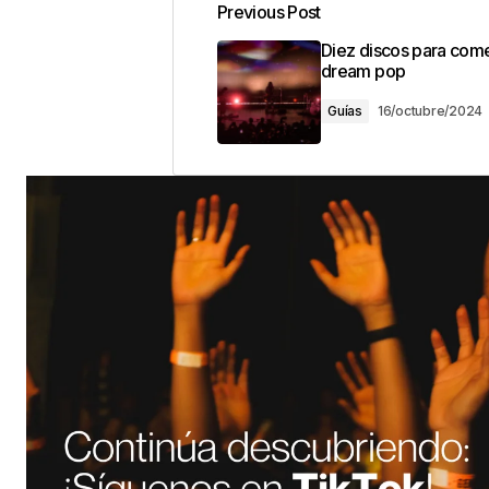
Previous Post
Diez discos para come
dream pop
Guías
16/octubre/2024