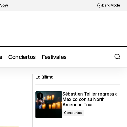
 Now
Dark Mode
s
Conciertos
Festivales
070 Shake anuncia Petrichor (2024) y
ROMA’
Lo último
presenta primer sencillo
Sébastien Tellier regresa a
México con su North
American Tour
Conciertos