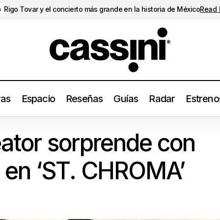
Rigo Tovar y el concierto más grande en la historia de México
Read
a
ras
Espacio
Reseñas
Guías
Radar
Estreno
Tyler, The Creator sorprende con música nueva en ‘ST. CH
enos
eator sorprende con
 en ‘ST. CHROMA’