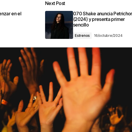
Next Post
nzar en el
070 Shake anuncia Petricho
(2024) y presenta primer
sencillo
Estrenos
16/octubre/2024