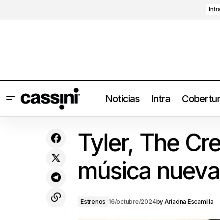
Intr
Noticias
Intra
Cobertu
Diez discos para comenzar en el
Estr
Tyler, The Cr
dream pop
música nueva
Estrenos
16/octubre/2024
by
Ariadna Escamilla