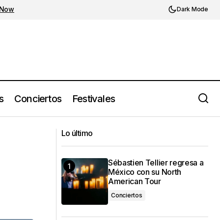
 Now
Dark Mode
s
Conciertos
Festivales
Las leyendas Yo La Tengo vuelven a
Lo último
México en 2026
Sébastien Tellier regresa a
México con su North
American Tour
Conciertos