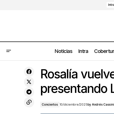
Intr
Noticias
Intra
Cobertu
Los20del25: 15: Sincerely, de Kali
Rosalía vuelv
Uchis
presentando 
Conciertos
10/diciembre/2025
by
Andrés Cassini