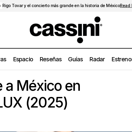
Rigo Tovar y el concierto más grande en la historia de México
Read
a
ras
Espacio
Reseñas
Guías
Radar
Estreno
Rosalía vuelve a México en presentando LUX (2025)
Conciertos
e a México en
LUX (2025)