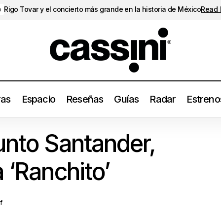
Rigo Tovar y el concierto más grande en la historia de México
Read
a
ras
Espacio
Reseñas
Guías
Radar
Estreno
Previo a Conjunto Santander, Porter estrena ‘Ranc
iertos
Estrenos
unto Santander,
 ‘Ranchito’
f