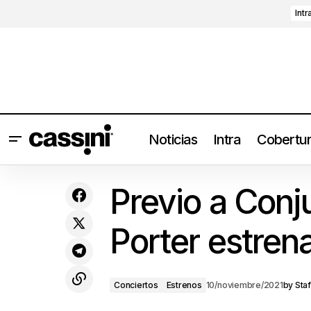
Intr
Noticias
Intra
Cobertu
#CoberturaCassini Hipnosis 2021: De
Conc
Previo a Conj
vuelta al viaje
Porter estrena
Conciertos
Estrenos
10/noviembre/2021
by
Staf