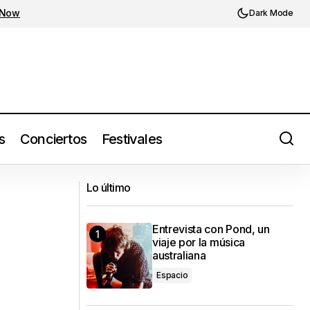
 Now
Dark Mode
s
Conciertos
Festivales
Intocable tendrá dos fechas en el
hito’
Lo último
Auditorio Telmex
Entrevista con Pond, un
viaje por la música
australiana
Espacio