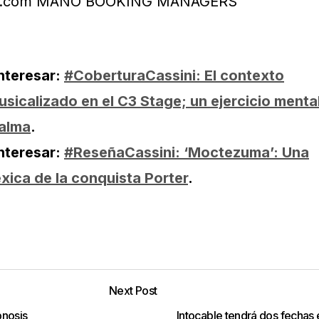
nteresar:
#CoberturaCassini: El contexto
sicalizado en el C3 Stage; un ejercicio menta
 alma
.
nteresar:
#ReseñaCassini: ‘Moctezuma’: Una
xica de la conquista Porter
.
Next Post
pnosis
Intocable tendrá dos fechas 