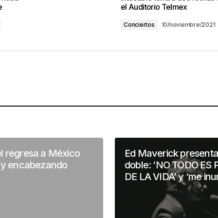
e
el Auditorio Telmex
Conciertos
10/noviembre/2021
l regresa a México
Ed Maverick presenta 
a y encabezando
doble: ‘NO TODO ES 
DE LA VIDA’ y ‘me inu