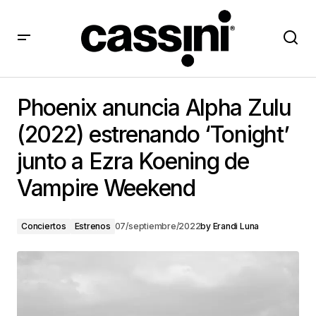
Phoenix anuncia Alpha Zulu (2022) estrenando
‘Tonight’ junto a Ezra Koening de Vampire Weekend
Phoenix anuncia Alpha Zulu
(2022) estrenando ‘Tonight’
junto a Ezra Koening de
Vampire Weekend
Conciertos
Estrenos
07/septiembre/2022
by
Erandi Luna