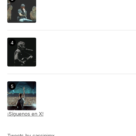
¡Síguenos en X!
Tweets by cassinimx