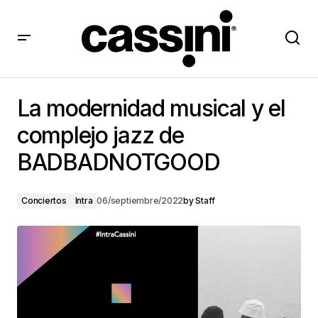
La modernidad musical y el complejo jazz de
BADBADNOTGOOD
La modernidad musical y el
complejo jazz de
BADBADNOTGOOD
Conciertos
Intra
06/septiembre/2022
by
Staff