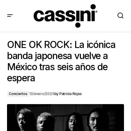
ONE OK ROCK: La icónica banda japonesa vuelve a
México tras seis años de espera
ONE OK ROCK: La icónica
banda japonesa vuelve a
México tras seis años de
espera
Conciertos
13/enero/2025
by
Patricia Rojas