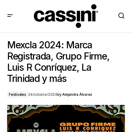
Mexcla 2024: Marca Registrada, Grupo Firme, Luis R
Conríquez, La Trinidad y más
Mexcla 2024: Marca
Registrada, Grupo Firme,
Luis R Conríquez, La
Trinidad y más
Festivales
24/octubre/2024
by
Alejandra Álvarez