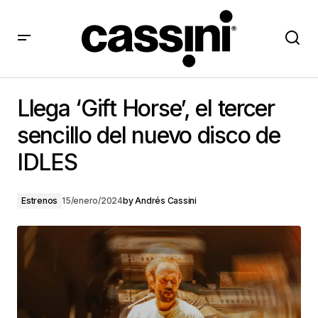
Llega ‘Gift Horse’, el tercer sencillo del nuevo disco de
IDLES
Llega ‘Gift Horse’, el tercer
sencillo del nuevo disco de
IDLES
Estrenos
15/enero/2024
by
Andrés Cassini