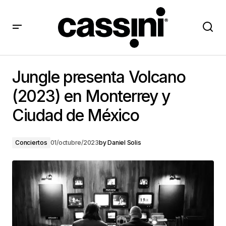
Jungle presenta Volcano (2023) en Monterrey y
Ciudad de México
Jungle presenta Volcano
(2023) en Monterrey y
Ciudad de México
Conciertos
01/octubre/2023
by
Daniel Solis