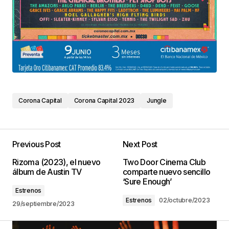
Corona Capital
Corona Capital 2023
Jungle
Previous Post
Next Post
Rizoma (2023), el nuevo
Two Door Cinema Club
álbum de Austin TV
comparte nuevo sencillo
‘Sure Enough’
Estrenos
Estrenos
02/octubre/2023
29/septiembre/2023